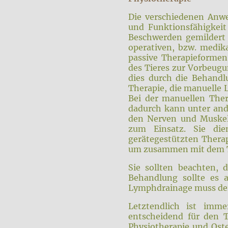
Die verschiedenen Anwe
und Funktionsfähigkeit
Beschwerden gemildert w
operativen, bzw. medik
passive Therapieformen
des Tieres zur Vorbeugu
dies durch die Behandl
Therapie, die manuelle
Bei der manuellen The
dadurch kann unter and
den Nerven und Muskel
zum Einsatz. Sie di
gerätegestützten Therap
um zusammen mit dem Ti
Sie sollten beachten, 
Behandlung sollte es 
Lymphdrainage muss der 
Letztendlich ist imm
entscheidend für den 
Physiotherapie und Ost