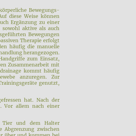
 körperliche Bewegungs-
 Auf diese Weise können
 auch Ergänzung zu einer
 sowohl aktive als auch
ausgeführten Bewegungen
assiven Therapie erfolgt
den häufig die manuelle
ehandlung herangezogen.
andgriffe zum Einsatz,
eren Zusammenarbeit mit
hdrainage kommt häufig
ewebe anzuregen. Zur
Trainingsgeräte genutzt,
gefressen hat. Nach der
. Vor allem nach einer
, Tier und dem Halter
ne Abgrenzung zwischen
der über und kommen bei