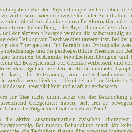
ndungsbereiche der Physiotherapie helfen dabei, die
 zu verbessern, wiederherzustellen oder zu erhalten.
erden. Sie dient als eine sinnvolle Alternative oder
amentösen Behandlung. Die Physiotherapie bezeichnet
. Bei der aktiven Therapie werden die selbstständig 
ng oder Heilung von Beschwerden unterstützt. Bei der p
ung des Therapeuten. Im Bereich der Orthopädie wer
 Lymphdrainage und die gerätegestützte Therapie zur B
rapie kommen bestimmte Mobilisationsübungen und H
erem die Beweglichkeit der Gelenke verbessert und d
n wiederaufgebaut werden. Auch die manuelle Lymp
ent dazu, die Entstauung von angeschwollenem G
ie werden verschiedene Hilfsmittel und medizinische 
er dessen Beweglichkeit und Kraft zu verbessern.
dass ihr Tier nicht unmittelbar vor der Behandlung 
ausreichend Gelegenheit haben, sich frei zu bewegen
Patient die Möglichkeit haben sich zu lösen!
er die aktive Zusammenarbeit zwischen Therapeut
Therapieerfolg. Bei meiner Behandlung mach ich kei
eopathie, die Techniken fliesen übergangslos ineinan