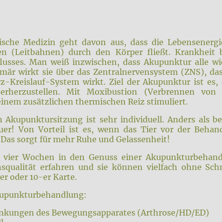
esische Medizin geht davon aus, dass die Lebensener
n (Leitbahnen) durch den Körper fließt. Krankheit b
flusses. Man weiß inzwischen, dass Akupunktur alle wi
imär wirkt sie über das Zentralnervensystem (ZNS), d
Kreislauf-System wirkt. Ziel der Akupunktur ist es,
ederherzustellen. Mit Moxibustion (Verbrennen von 
nem zusätzlichen thermischen Reiz stimuliert.
n Akupunktursitzung ist sehr individuell. Anders als
uer! Von Vorteil ist es, wenn das Tier vor der Behan
. Das sorgt für mehr Ruhe und Gelassenheit!
alle vier Wochen in den Genuss einer Akupunkturbeha
squalität erfahren und sie können vielfach ohne Sc
er oder 10-er Karte.
Akupunkturbehandlung:
ankungen des Bewegungsapparates (Arthrose/HD/ED)