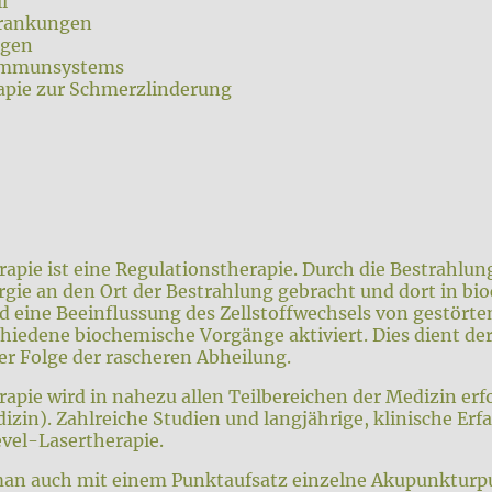
l
krankungen
ngen
 Immunsystems
apie zur Schmerzlinderung
apie ist eine Regulationstherapie. Durch die Bestrahlun
gie an den Ort der Bestrahlung gebracht und dort in bi
 eine Beeinflussung des Zellstoffwechsels von gestörte
schiedene biochemische Vorgänge aktiviert. Dies dient d
er Folge der rascheren Abheilung.
pie wird in nahezu allen Teilbereichen der Medizin erf
dizin). Zahlreiche Studien und langjährige, klinische Er
vel-Lasertherapie.
man auch mit einem Punktaufsatz einzelne Akupunkturp